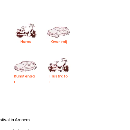
Home
Over mij
Kunstenaa
Illustrato
r
r
stival in Arnhem.