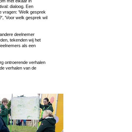
 om met elkaar in
ival: dialoog. Een
e vragen: ‘Welk gesprek
’, ‘Voor welk gesprek wil
 andere deelnemer
rden, tekenden wij het
 deelnemers als een
erg ontroerende verhalen
de verhalen van de