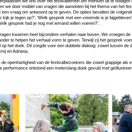
erplaatsten we ons over het festivalterrein om mensen uit te nodigen
en we door middel van vragen die aansloten bij het thema van het fest
t een vraag om antwoord op te geven. De opties bevatten de volgend
 kijk je tegen op?’, ‘Welk gesprek met een vreemde is je bijgebleven?
‘Welk gesprek had je nog met iemand willen voeren?’.
vragen kwamen heel bijzondere verhalen naar boven. We vroegen de
nder te helpen het verhaal vorm te geven. Terwijl zij het gesprek voe
 op het doek. Dit zorgde voor een dubbele dialoog: zowel tussen de
 mij en Adriana.
de openhartigheid van de festivalbezoekers die zowel grappige als 
e performance ontstond een meterslang doek gevuld met geïllustreer