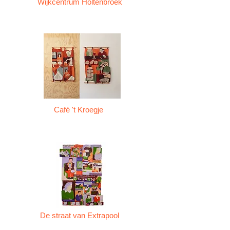
Wijkcentrum Holtenbroek
Café 't Kroegje
De straat van Extrapool