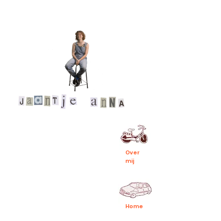
Over
mij
Home