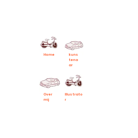
Home
kuns
tena
ar
Over
Illustrato
mij
r